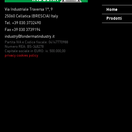
Via Industriale Traversa 1°, 9
Home
25060 Cellatica (BRESCIA) Italy
Prodotti
Tel. +39 030.3732490
Fax +39 030 3739194
industry@fondermatindustry.it
Partita IVA e Codice fiscale: 04147770988
Numero REA: BS-348278
Capitale sociale in EURO: iv. 500.000,00
privacy cookies policy