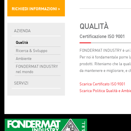
RICHIEDI INFORMAZIONI >
QUALITÀ
AZIENDA
Certificazione ISO 9001
Qualità
FONDERMAT INDUSTRY è un’azi
Ricerca & Sviluppo
Per noi è fondamentale porre la
Ambiente
prodotti. Riteniamo che la qual
FONDERMAT INDUSTRY
da mantenere e migliorare, e ch
nel mondo
SERVIZI
Scarica Certificato ISO 9001
Scarica Politica Qualità e Ambi